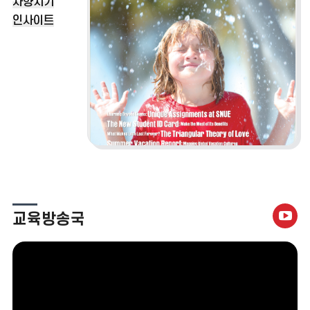
사향지기
인사이트
유
교육방송국
튜
브
바