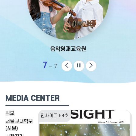
음악영재교육원
7
이
정
다
7
전
지
음
MEDIA CENTER
학보
인사이트 54호
서울교대학보
(포털)