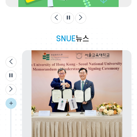
캠
이
정
다
퍼
스
전
지
음
안
SNUE
뉴스
에
서
무
선
이
WI
전
를
정
자
지
유
다
롭
음
더
게
~
보
사
용
기
방
서
법