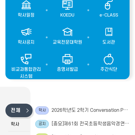
기,
공
학사일정
KOEDU
e-CLASS
지
사
항
학사공지
교육전문대학원
도서관
비교과통합관리
증명서발급
주간식단
시스템
전체
2026학년도 2학기 Conversation Partner 모집 안내
학사
[중요]제61회 전국초등학생음악경연대회 개최(접수: 2026.08.10.월~09.07.(월)까지)
학사
공지