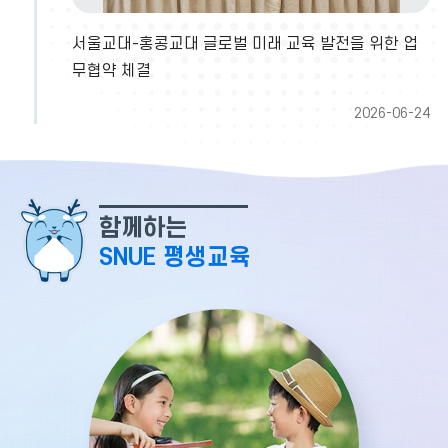
개
바
서울교대-홍콩교대 글로벌 미래 교육 발전을 위한 업
로
2026-06-30
가
무협약 체결
기
2026-06-24
함께하는
SNUE 평생교육