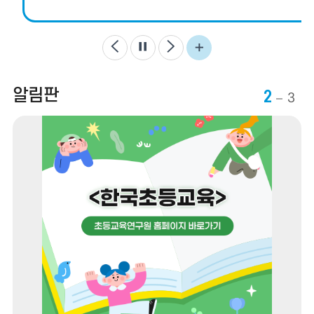
더
이
정
다
전
지
음
보
알림판
기
2
3