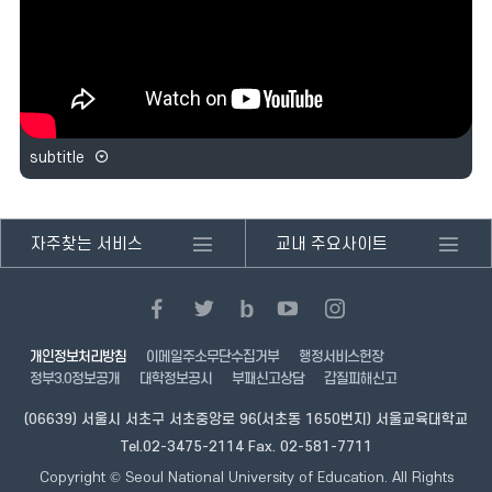
로
가
기
subtitle
자주찾는 서비스
교내 주요사이트
페
트
블
유
인
b
이
위
로
튜
스
스
터
그
브
타
개인정보처리방침
이메일주소무단수집거부
행정서비스헌장
북
새
새
새
그
정부3.0정보공개
대학정보공시
부패신고상담
갑질피해신고
새
창
창
창
램
창
열
열
열
새
(06639) 서울시 서초구 서초중앙로 96(서초동 1650번지) 서울교육대학교
열
기
기
기
창
Tel.02-3475-2114 Fax. 02-581-7711
기
열
Copyright © Seoul National University of Education. All Rights