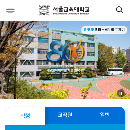
전
서
울
비
체
SNUE
캠퍼스VR 바로가기
주
교
얼
육
메
대
뉴
학
교
정
열
지
바
기
교직원
일반
학생
로
가